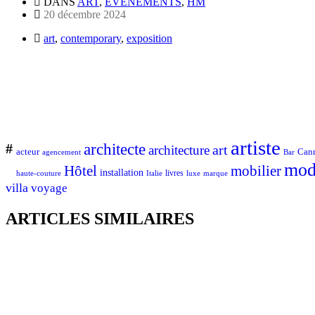
DANS
ART
,
ÉVÉNEMENTS
,
HM
20 décembre 2024
art
,
contemporary
,
exposition
artiste
architecte
#
art
architecture
Can
acteur
Bar
agencement
mod
Hôtel
mobilier
installation
Italie
livres
luxe
marque
haute-couture
villa
voyage
ARTICLES SIMILAIRES