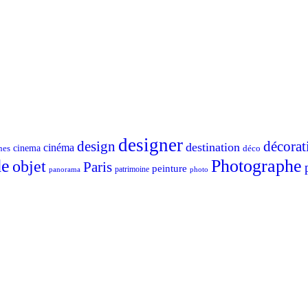
designer
design
décorat
destination
cinéma
nes
cinema
déco
e
Photographe
objet
Paris
peinture
patrimoine
photo
panorama