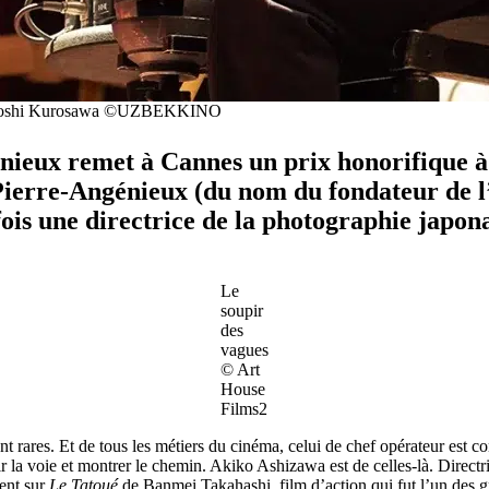
 Kiyoshi Kurosawa ©UZBEKKINO
nieux remet à Cannes un prix honorifique à
Pierre-Angénieux (du nom du fondateur de l
is une directrice de la photographie japon
Le
soupir
des
vagues
© Art
House
Films2
 rares. Et de tous les métiers du cinéma, celui de chef opérateur est con
r la voie et montrer le chemin. Akiko Ashizawa est de celles-là. Directr
ent sur
Le Tatoué
de Banmei Takahashi, film d’action qui fut l’un des g