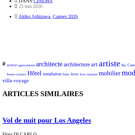
DANS
CINÉMA
25 mai 2026
Akiko Ashizawa
,
Cannes 2026
artiste
architecte
#
art
architecture
Can
acteur
Bar
agencement
mod
Hôtel
mobilier
installation
Italie
livres
luxe
marque
haute-couture
villa
voyage
ARTICLES SIMILAIRES
Vol de nuit pour Los Angeles
Flora DI CARLO