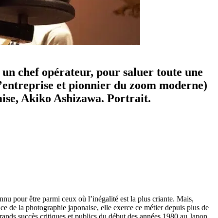
 un chef opérateur, pour saluer toute une
’entreprise et pionnier du zoom moderne)
aise, Akiko Ashizawa. Portrait.
nu pour être parmi ceux où l’inégalité est la plus criante. Mais,
ice de la photographie japonaise, elle exerce ce métier depuis plus de
rands succès critiques et publics du début des années 1980 au Japon.