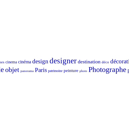
designer
design
décorat
destination
cinéma
nes
cinema
déco
e
Photographe
objet
Paris
peinture
patrimoine
photo
panorama