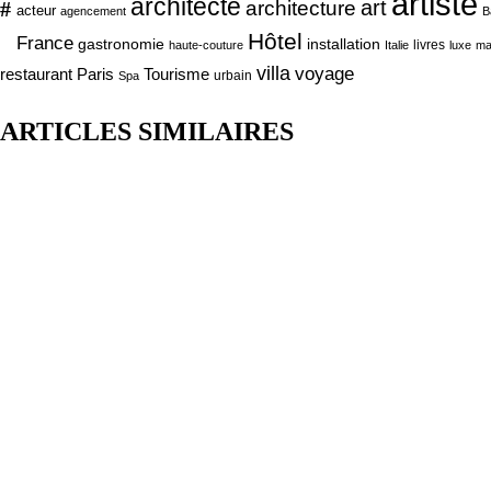
artiste
architecte
art
#
architecture
acteur
agencement
B
Hôtel
France
gastronomie
installation
livres
haute-couture
Italie
luxe
ma
villa
voyage
Tourisme
restaurant Paris
urbain
Spa
ARTICLES SIMILAIRES