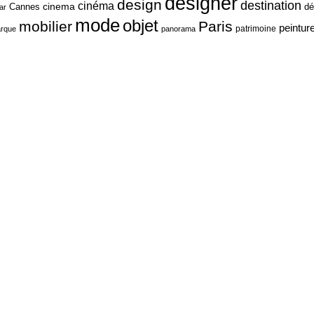
designer
design
destination
cinéma
cinema
Cannes
dé
ar
mode
objet
mobilier
Paris
peintur
patrimoine
rque
panorama