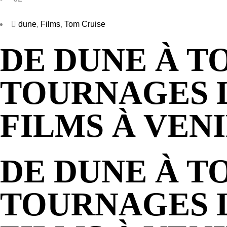
dune
,
Films
,
Tom Cruise
DE DUNE À T
TOURNAGES L
FILMS À VENI
DE DUNE À T
TOURNAGES L