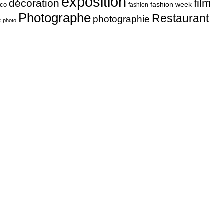
exposition
film
décoration
fashion week
co
fashion
Photographe
Restaurant
photographie
e
photo