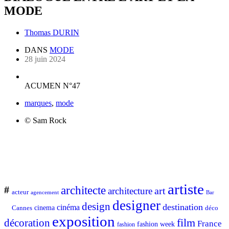
MODE
Thomas DURIN
DANS
MODE
28 juin 2024
ACUMEN N°47
marques
,
mode
© Sam Rock
artiste
architecte
#
art
architecture
acteur
Bar
agencement
designer
design
destination
cinéma
Cannes
cinema
déco
exposition
décoration
film
France
fashion week
fashion