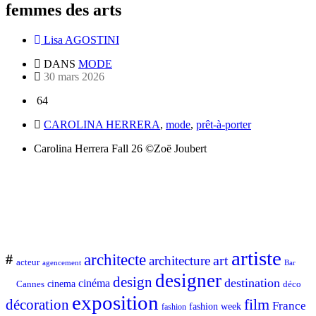
femmes des arts
Lisa AGOSTINI
DANS
MODE
30 mars 2026
64
CAROLINA HERRERA
,
mode
,
prêt-à-porter
Carolina Herrera Fall 26 ©Zoë Joubert
artiste
architecte
#
art
architecture
acteur
Bar
agencement
designer
design
destination
cinéma
Cannes
cinema
déco
exposition
décoration
film
France
fashion week
fashion