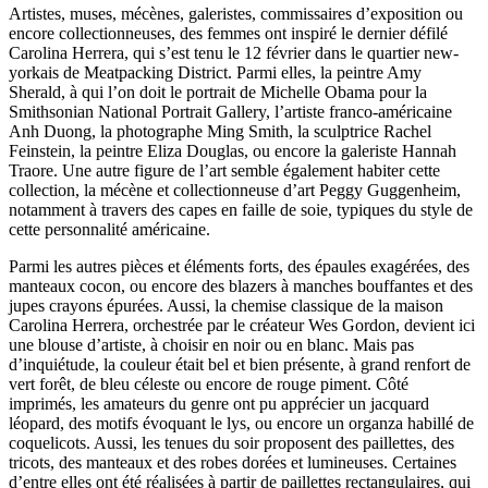
Artistes, muses, mécènes, galeristes, commissaires d’exposition ou
encore collectionneuses, des femmes ont inspiré le dernier défilé
Carolina Herrera, qui s’est tenu le 12 février dans le quartier new-
yorkais de Meatpacking District. Parmi elles, la peintre Amy
Sherald, à qui l’on doit le portrait de Michelle Obama pour la
Smithsonian National Portrait Gallery, l’artiste franco-américaine
Anh Duong, la photographe Ming Smith, la sculptrice Rachel
Feinstein, la peintre Eliza Douglas, ou encore la galeriste Hannah
Traore. Une autre figure de l’art semble également habiter cette
collection, la mécène et collectionneuse d’art Peggy Guggenheim,
notamment à travers des capes en faille de soie, typiques du style de
cette personnalité américaine.
Parmi les autres pièces et éléments forts, des épaules exagérées, des
manteaux cocon, ou encore des blazers à manches bouffantes et des
jupes crayons épurées. Aussi, la chemise classique de la maison
Carolina Herrera, orchestrée par le créateur Wes Gordon, devient ici
une blouse d’artiste, à choisir en noir ou en blanc. Mais pas
d’inquiétude, la couleur était bel et bien présente, à grand renfort de
vert forêt, de bleu céleste ou encore de rouge piment. Côté
imprimés, les amateurs du genre ont pu apprécier un jacquard
léopard, des motifs évoquant le lys, ou encore un organza habillé de
coquelicots. Aussi, les tenues du soir proposent des paillettes, des
tricots, des manteaux et des robes dorées et lumineuses. Certaines
d’entre elles ont été réalisées à partir de paillettes rectangulaires, qui