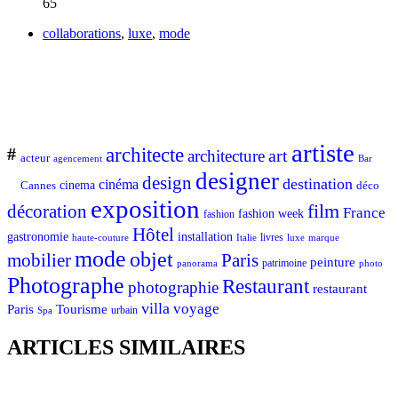
65
collaborations
,
luxe
,
mode
artiste
architecte
#
art
architecture
acteur
Bar
agencement
designer
design
destination
cinéma
Cannes
cinema
déco
exposition
décoration
film
France
fashion week
fashion
Hôtel
gastronomie
installation
Italie
livres
luxe
marque
haute-couture
mode
objet
mobilier
Paris
peinture
patrimoine
photo
panorama
Photographe
Restaurant
photographie
restaurant
villa
voyage
Tourisme
Paris
urbain
Spa
ARTICLES SIMILAIRES