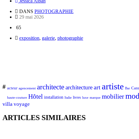
Jessica Alban
DANS
PHOTOGRAPHIE
29 mai 2026
65
exposition
,
galerie
,
photographie
artiste
architecte
#
art
architecture
Can
acteur
Bar
agencement
mod
Hôtel
mobilier
installation
Italie
livres
luxe
marque
haute-couture
villa
voyage
ARTICLES SIMILAIRES