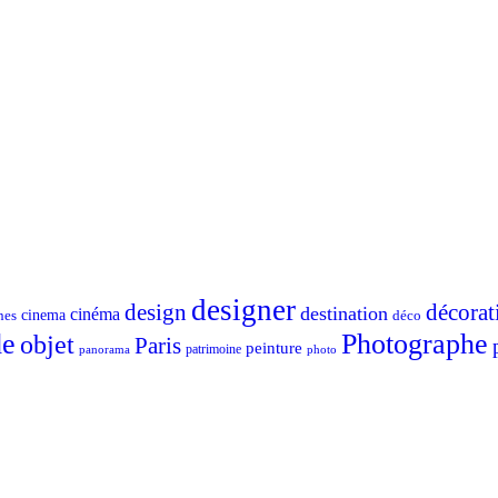
designer
design
décorat
destination
cinéma
nes
cinema
déco
e
Photographe
objet
Paris
peinture
patrimoine
photo
panorama