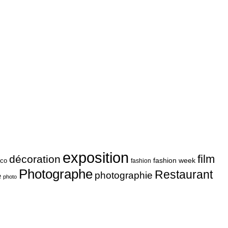
exposition
film
décoration
fashion week
co
fashion
Photographe
Restaurant
photographie
e
photo