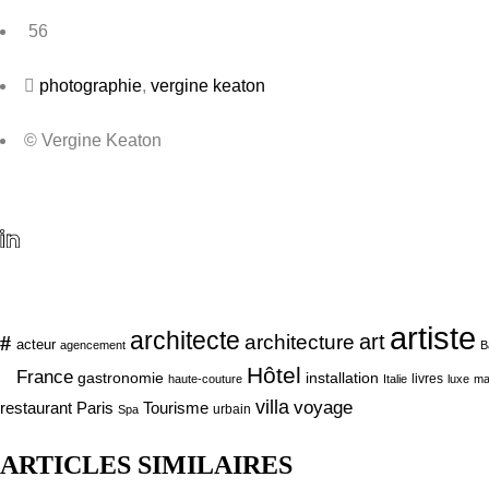
56
photographie
,
vergine keaton
© Vergine Keaton
artiste
architecte
art
#
architecture
acteur
agencement
B
Hôtel
France
gastronomie
installation
livres
haute-couture
Italie
luxe
ma
villa
voyage
Tourisme
restaurant Paris
urbain
Spa
ARTICLES SIMILAIRES