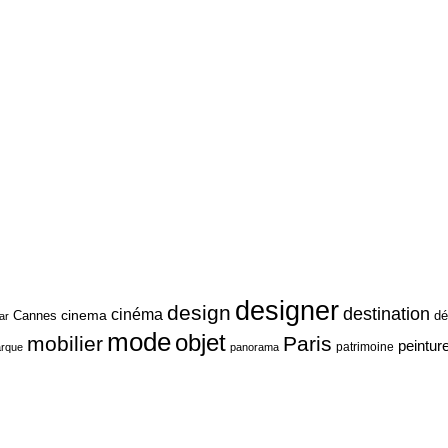
designer
design
destination
cinéma
cinema
Cannes
dé
ar
mode
objet
mobilier
Paris
peintur
patrimoine
rque
panorama