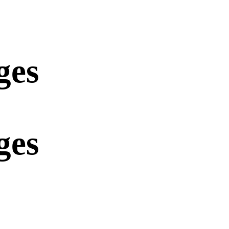
ges
ges