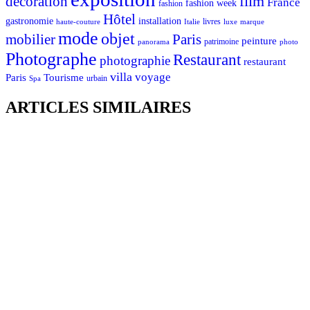
décoration
film
France
fashion week
fashion
Hôtel
gastronomie
installation
Italie
livres
luxe
marque
haute-couture
mode
objet
mobilier
Paris
peinture
patrimoine
photo
panorama
Photographe
Restaurant
photographie
restaurant
villa
voyage
Tourisme
Paris
urbain
Spa
ARTICLES SIMILAIRES