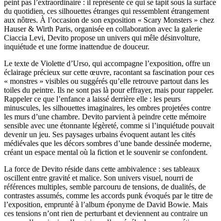
peint pas l’extraordinaire : il représente ce qui se tapit sous la surface
du quotidien, ces silhouettes étranges qui ressemblent étrangement
aux nôtres. À l’occasion de son exposition « Scary Monsters » chez
Hauser & Wirth Paris, organisée en collaboration avec la galerie
Ciaccia Levi, Devito propose un univers qui mêle désinvolture,
inquiétude et une forme inattendue de douceur.
Le texte de Violette d’Urso, qui accompagne l’exposition, offre un
éclairage précieux sur cette œuvre, racontant sa fascination pour ces
« monstres » visibles ou suggérés qu’elle retrouve partout dans les
toiles du peintre. Ils ne sont pas là pour effrayer, mais pour rappeler.
Rappeler ce que l’enfance a laissé derrière elle : les peurs
minuscules, les silhouettes imaginaires, les ombres projetées contre
les murs d’une chambre. Devito parvient à peindre cette mémoire
sensible avec une étonnante légèreté, comme si l’inquiétude pouvait
devenir un jeu. Ses paysages urbains évoquent autant les cités
médiévales que les décors sombres d’une bande dessinée moderne,
créant un espace mental où la fiction et le souvenir se confondent.
La force de Devito réside dans cette ambivalence : ses tableaux
oscillent entre gravité et malice. Son univers visuel, nourri de
références multiples, semble parcouru de tensions, de dualités, de
contrastes assumés, comme les accords punk évoqués par le titre de
l’exposition, emprunté à l’album éponyme de David Bowie. Mais
ces tensions n’ont rien de perturbant et deviennent au contraire un