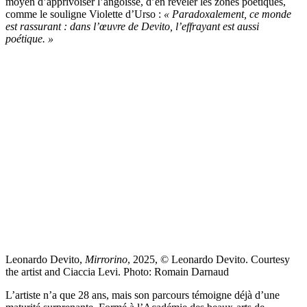
moyen d’apprivoiser l’angoisse, d’en révéler les zones poétiques,
comme le souligne Violette d’Urso :
« Paradoxalement, ce monde
est rassurant : dans l’œuvre de Devito, l’effrayant est aussi
poétique. »
Leonardo Devito,
Mirrorino
, 2025, © Leonardo Devito. Courtesy
the artist and Ciaccia Levi. Photo: Romain Darnaud
L’artiste n’a que 28 ans, mais son parcours témoigne déjà d’une