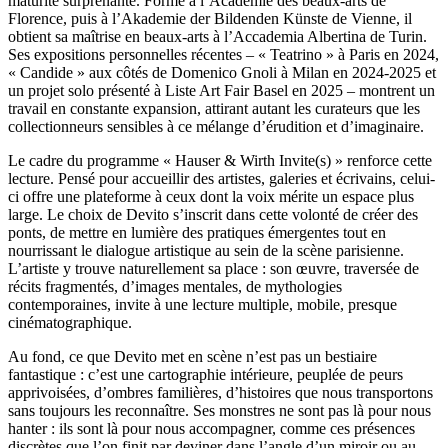
maturité surprenante. Formé à l’Académie des beaux-arts de
Florence, puis à l’Akademie der Bildenden Künste de Vienne, il
obtient sa maîtrise en beaux-arts à l’Accademia Albertina de Turin.
Ses expositions personnelles récentes – « Teatrino » à Paris en 2024,
« Candide » aux côtés de Domenico Gnoli à Milan en 2024-2025 et
un projet solo présenté à Liste Art Fair Basel en 2025 – montrent un
travail en constante expansion, attirant autant les curateurs que les
collectionneurs sensibles à ce mélange d’érudition et d’imaginaire.
Le cadre du programme « Hauser & Wirth Invite(s) » renforce cette
lecture. Pensé pour accueillir des artistes, galeries et écrivains, celui-
ci offre une plateforme à ceux dont la voix mérite un espace plus
large. Le choix de Devito s’inscrit dans cette volonté de créer des
ponts, de mettre en lumière des pratiques émergentes tout en
nourrissant le dialogue artistique au sein de la scène parisienne.
L’artiste y trouve naturellement sa place : son œuvre, traversée de
récits fragmentés, d’images mentales, de mythologies
contemporaines, invite à une lecture multiple, mobile, presque
cinématographique.
Au fond, ce que Devito met en scène n’est pas un bestiaire
fantastique : c’est une cartographie intérieure, peuplée de peurs
apprivoisées, d’ombres familières, d’histoires que nous transportons
sans toujours les reconnaître. Ses monstres ne sont pas là pour nous
hanter : ils sont là pour nous accompagner, comme ces présences
discrètes que l’on finit par deviner dans l’angle d’un miroir ou au