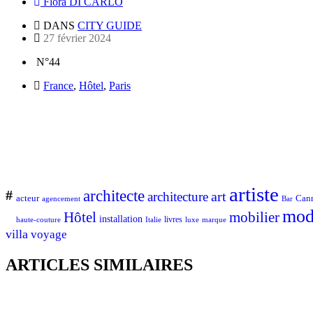
Flora DI CARLO
DANS
CITY GUIDE
27 février 2024
N°44
France
,
Hôtel
,
Paris
artiste
architecte
#
art
architecture
Can
acteur
Bar
agencement
mod
Hôtel
mobilier
installation
Italie
livres
luxe
marque
haute-couture
villa
voyage
ARTICLES SIMILAIRES