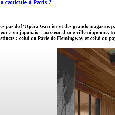
a canicule à Paris ?
s pas de l’Opéra Garnier et des grands magasins par
leur » en japonais – au cœur d’une ville nipponne. Invi
tincts : celui du Paris de Hemingway et celui du pa