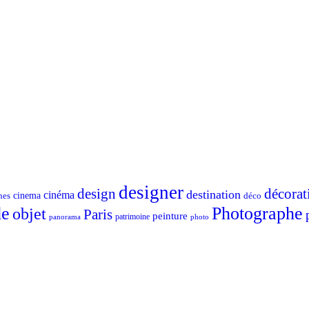
designer
design
décorat
destination
cinéma
nes
cinema
déco
e
Photographe
objet
Paris
peinture
patrimoine
photo
panorama