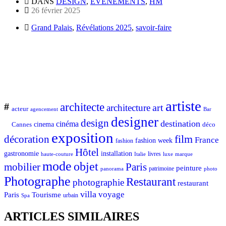
DANS
DESIGN
,
ÉVÉNEMENTS
,
HM
26 février 2025
Grand Palais
,
Révélations 2025
,
savoir-faire
artiste
architecte
#
art
architecture
acteur
Bar
agencement
designer
design
destination
cinéma
Cannes
cinema
déco
exposition
décoration
film
France
fashion week
fashion
Hôtel
gastronomie
installation
Italie
livres
luxe
marque
haute-couture
mode
objet
mobilier
Paris
peinture
patrimoine
photo
panorama
Photographe
Restaurant
photographie
restaurant
villa
voyage
Tourisme
Paris
urbain
Spa
ARTICLES SIMILAIRES