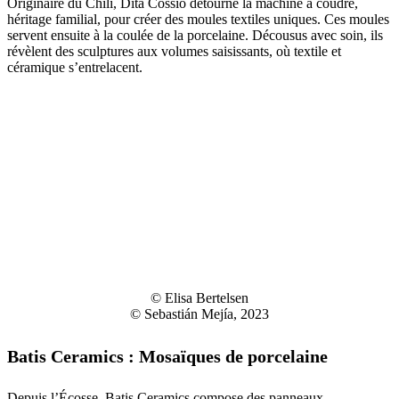
Originaire du Chili, Dita Cossio détourne la machine à coudre,
héritage familial, pour créer des moules textiles uniques. Ces moules
servent ensuite à la coulée de la porcelaine. Décousus avec soin, ils
révèlent des sculptures aux volumes saisissants, où textile et
céramique s’entrelacent.
© Elisa Bertelsen
© Sebastián Mejía, 2023
Batis Ceramics : Mosaïques de porcelaine
Depuis l’Écosse, Batis Ceramics compose des panneaux