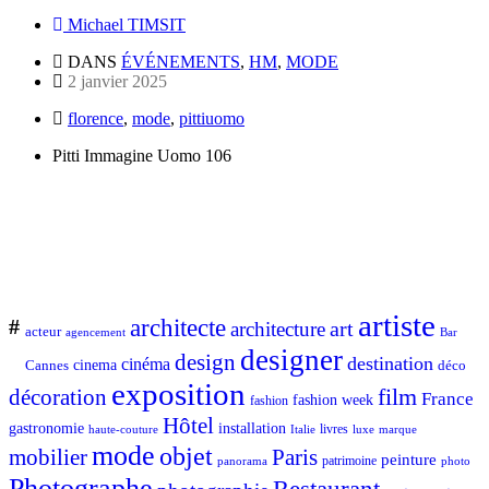
Michael TIMSIT
DANS
ÉVÉNEMENTS
,
HM
,
MODE
2 janvier 2025
florence
,
mode
,
pittiuomo
Pitti Immagine Uomo 106
artiste
architecte
#
art
architecture
acteur
Bar
agencement
designer
design
destination
cinéma
Cannes
cinema
déco
exposition
décoration
film
France
fashion week
fashion
Hôtel
gastronomie
installation
Italie
livres
luxe
marque
haute-couture
mode
objet
mobilier
Paris
peinture
patrimoine
photo
panorama
Photographe