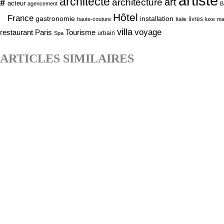
artiste
architecte
art
#
architecture
acteur
agencement
B
Hôtel
France
gastronomie
installation
livres
haute-couture
Italie
luxe
ma
villa
voyage
Tourisme
restaurant Paris
urbain
Spa
ARTICLES SIMILAIRES