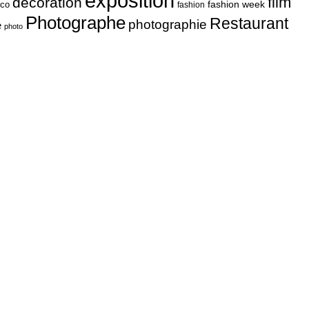
exposition
film
décoration
fashion week
co
fashion
Photographe
Restaurant
photographie
e
photo