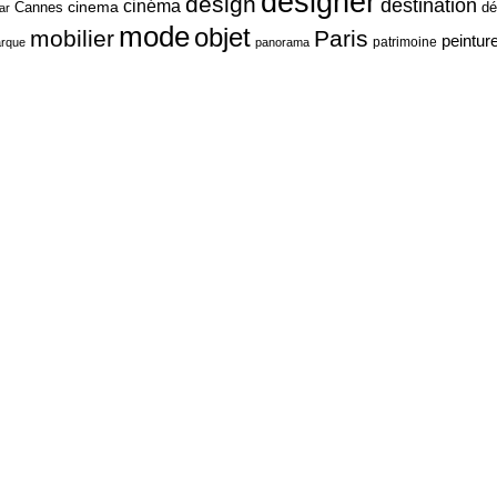
designer
design
destination
cinéma
cinema
Cannes
dé
ar
mode
objet
mobilier
Paris
peintur
patrimoine
rque
panorama