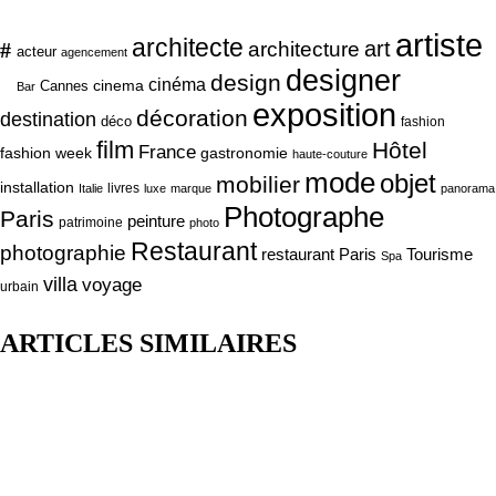
artiste
architecte
art
#
architecture
acteur
agencement
designer
design
cinéma
cinema
Cannes
Bar
exposition
décoration
destination
déco
fashion
film
Hôtel
France
fashion week
gastronomie
haute-couture
mode
objet
mobilier
installation
livres
Italie
luxe
marque
panorama
Photographe
Paris
peinture
patrimoine
photo
Restaurant
photographie
Tourisme
restaurant Paris
Spa
villa
voyage
urbain
ARTICLES SIMILAIRES