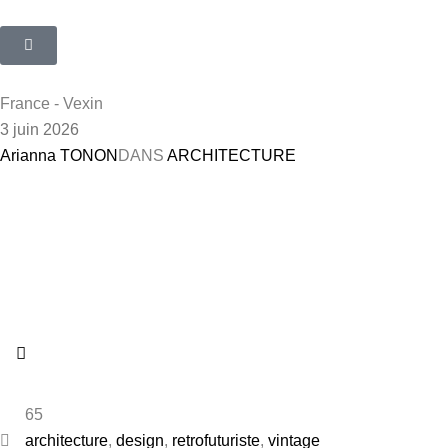
France - Vexin
3 juin 2026
Arianna TONON
DANS
ARCHITECTURE
65
architecture
,
design
,
retrofuturiste
,
vintage