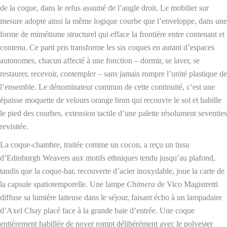
de la coque, dans le refus assumé de l’angle droit. Le mobilier sur
mesure adopte ainsi la même logique courbe que l’enveloppe, dans une
forme de mimétisme structurel qui efface la frontière entre contenant et
contenu. Ce parti pris transforme les six coques en autant d’espaces
autonomes, chacun affecté à une fonction – dormir, se laver, se
restaurer, recevoir, contempler – sans jamais rompre l’unité plastique de
l’ensemble. Le dénominateur commun de cette continuité, c’est une
épaisse moquette de velours orange brun qui recouvre le sol et habille
le pied des courbes, extension tactile d’une palette résolument seventies
revisitée.
La coque-chambre, traitée comme un cocon, a reçu un tissu
d’Edinburgh Weavers aux motifs ethniques tendu jusqu’au plafond,
tandis que la coque-bar, recouverte d’acier inoxydable, joue la carte de
la capsule spatiotemporelle. Une lampe
Chimera
de Vico Magistretti
diffuse sa lumière laiteuse dans le séjour, faisant écho à un lampadaire
d’Axel Chay placé face à la grande baie d’entrée. Une coque
entièrement habillée de noyer rompt délibérément avec le polyester