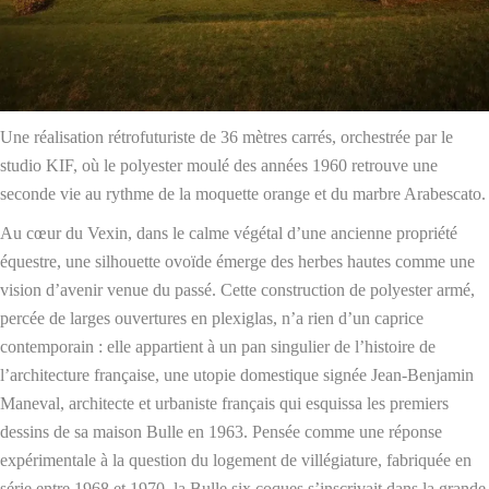
Une réalisation rétrofuturiste de 36 mètres carrés, orchestrée par le
studio KIF, où le polyester moulé des années 1960 retrouve une
seconde vie au rythme de la moquette orange et du marbre Arabescato.
Au cœur du Vexin, dans le calme végétal d’une ancienne propriété
équestre, une silhouette ovoïde émerge des herbes hautes comme une
vision d’avenir venue du passé. Cette construction de polyester armé,
percée de larges ouvertures en plexiglas, n’a rien d’un caprice
contemporain : elle appartient à un pan singulier de l’histoire de
l’architecture française, une utopie domestique signée Jean-Benjamin
Maneval, architecte et urbaniste français qui esquissa les premiers
dessins de sa maison Bulle en 1963. Pensée comme une réponse
expérimentale à la question du logement de villégiature, fabriquée en
série entre 1968 et 1970, la Bulle six coques s’inscrivait dans la grande