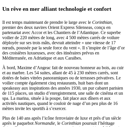
Un rêve en mer alliant technologie et confort
Il est temps maintenant de prendre le large avec le
Corinthian,
premier des deux navires Orient Express Silenseas, conçu en
partenariat avec Accor et les Chantiers de l’Atlantique. Ce superbe
voilier de 220 mètres de long, avec 4 500 mètres carrés de voilure
déployée sur ses trois mâts, devrait atteindre « une vitesse de 17
nœuds, poussée par la seule force du vent ». Il s’inspire de l’âge d’or
des croisières luxueuses, avec des itinéraires prévus en
Méditerranée, en Adriatique et aux Caraïbes.
À bord, Maxime d’Angeac fait de nouveau honneur au bois, au cuir
et au marbre. Les 54 suites, allant de 45 à 230 mètres carrés, sont
dotées de baies vitrées panoramiques ou de terrasses privatives. Le
voilier compte également cinq restaurants, huit bars dont un
speakeasy aux inspirations des années 1930, un pur cabaret parisien
de 115 places, un studio d’enregistrement, une salle de cinéma et un
spa. La marina, située à la poupe, fait place aux dîners et aux
activités nautiques, quand le couloir de nage d’un peu plus de 16
mètres invite les sportifs à s’exercer.
Plus de 140 ans après l’icône ferroviaire de luxe et près d’un siècle
après le paquebot
Normandie,
le
Corinthian
poursuit l’héritage