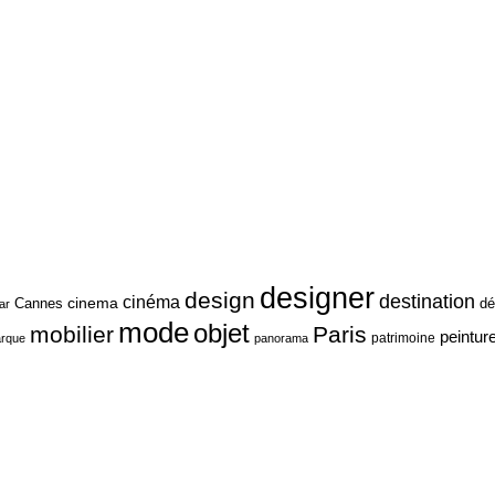
designer
design
destination
cinéma
cinema
Cannes
dé
ar
mode
objet
mobilier
Paris
peintur
patrimoine
rque
panorama