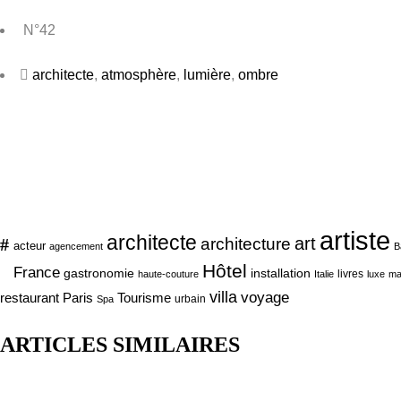
N°42
architecte
,
atmosphère
,
lumière
,
ombre
artiste
architecte
art
#
architecture
acteur
agencement
B
Hôtel
France
gastronomie
installation
livres
haute-couture
Italie
luxe
ma
villa
voyage
Tourisme
restaurant Paris
urbain
Spa
ARTICLES SIMILAIRES