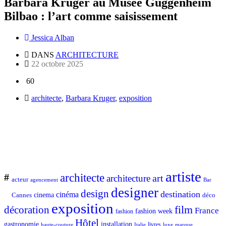
Barbara Kruger au Musée Guggenheim
Bilbao : l’art comme saisissement
Jessica Alban
DANS
ARCHITECTURE
22 octobre 2025
60
architecte
,
Barbara Kruger
,
exposition
artiste
architecte
#
art
architecture
acteur
Bar
agencement
designer
design
destination
cinéma
Cannes
cinema
déco
exposition
décoration
film
France
fashion week
fashion
Hôtel
gastronomie
installation
Italie
livres
luxe
marque
haute-couture