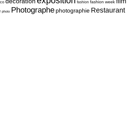
exposition
film
décoration
fashion week
co
fashion
Photographe
Restaurant
photographie
e
photo