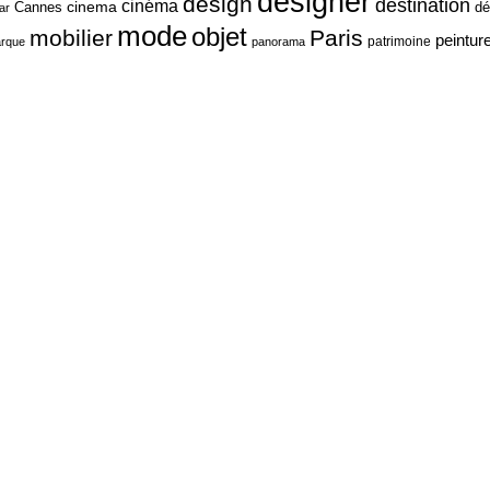
designer
design
destination
cinéma
cinema
Cannes
dé
ar
mode
objet
mobilier
Paris
peintur
patrimoine
rque
panorama