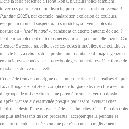
Dans la série présentée à Hong Kong, plusieurs toiles semblent
traversées par une émotion discrète, presque mélancolique.
Sentient
Painting
(2025), par exemple, malgré son explosion de couleurs,
évoque un moment suspendu. Les modèles, souvent captés dans la
posture du «
head in hand
», paraissent en attente : attente de quoi ?
Peut-être simplement du temps nécessaire à la peinture elle-même. Car
Spencer Sweeney rappelle, avec ces poses immobiles, que peindre est
un acte lent, à rebours de la production instantanée d’images générées
en quelques secondes par nos technologies numériques. Une forme de
résistance, douce mais réelle.
Cette série trouve son origine dans une suite de dessins réalisés d’après
Lizzi Bougatsos, artiste et complice de longue date, membre avec lui
du groupe de noise Actress. Une parenté formelle avec un dessin
d’après Matisse s’y est invitée presque par hasard, éveillant chez
l’artiste le désir d’une nouvelle série de silhouettes. C’est l’un des traits
les plus intéressants de son processus : accepter que la peinture se
construise moins par décision que par résonance, par glissements