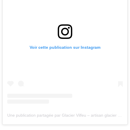
Voir cette publication sur Instagram
Une publication partagée par Glacier Vilfeu – artisan glacier pâtisserie crêperie café (@glaciervilfeu)