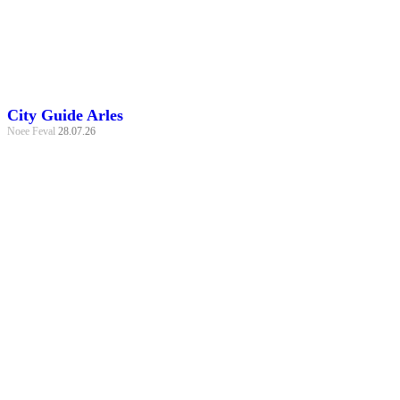
City Guide Arles
Noee Feval
28.07.26