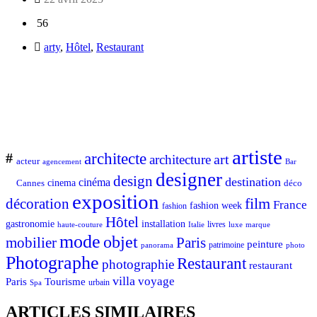
56
arty
,
Hôtel
,
Restaurant
artiste
architecte
#
art
architecture
acteur
Bar
agencement
designer
design
destination
cinéma
Cannes
cinema
déco
exposition
décoration
film
France
fashion week
fashion
Hôtel
gastronomie
installation
Italie
livres
luxe
marque
haute-couture
mode
objet
mobilier
Paris
peinture
patrimoine
photo
panorama
Photographe
Restaurant
photographie
restaurant
villa
voyage
Tourisme
Paris
urbain
Spa
ARTICLES SIMILAIRES