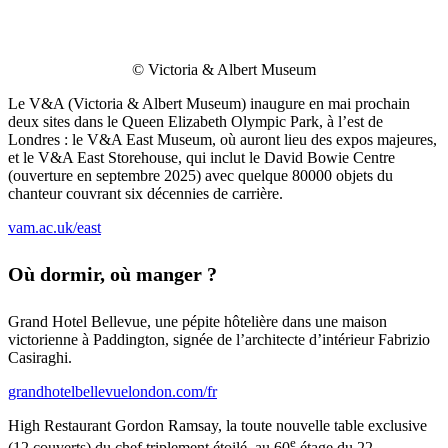
© Victoria & Albert Museum
Le V&A (Victoria & Albert Museum) inaugure en mai prochain
deux sites dans le Queen Elizabeth Olympic Park, à l’est de
Londres : le V&A East Museum, où auront lieu des expos majeures,
et le V&A East Storehouse, qui inclut le David Bowie Centre
(ouverture en septembre 2025) avec quelque 80000 objets du
chanteur couvrant six décennies de carrière.
vam.ac.uk/east
Où dormir, où manger ?
Grand Hotel Bellevue, une pépite hôtelière dans une maison
victorienne à Paddington, signée de l’architecte d’intérieur Fabrizio
Casiraghi.
grandhotelbellevuelondon.com/fr
High Restaurant Gordon Ramsay, la toute nouvelle table exclusive
e
(12 couverts) du chef triplement étoilé, au 60
étage du 22