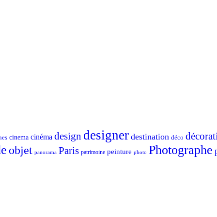
designer
design
décorat
destination
cinéma
nes
cinema
déco
e
Photographe
objet
Paris
peinture
patrimoine
photo
panorama