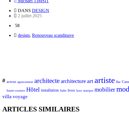
Michael TIMSIT
DANS
DESIGN
2 juillet 2025
58
design
,
Renouveau scandinave
artiste
architecte
#
art
architecture
Can
acteur
Bar
agencement
mod
Hôtel
mobilier
installation
Italie
livres
luxe
marque
haute-couture
villa
voyage
ARTICLES SIMILAIRES