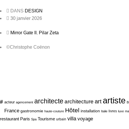
DANS
DESIGN
30 janvier 2026
Mirror Gate II
,
Pilar Zeta
©Christophe Coënon
artiste
architecte
art
#
architecture
acteur
agencement
B
Hôtel
France
gastronomie
installation
livres
haute-couture
Italie
luxe
ma
villa
voyage
Tourisme
restaurant Paris
urbain
Spa