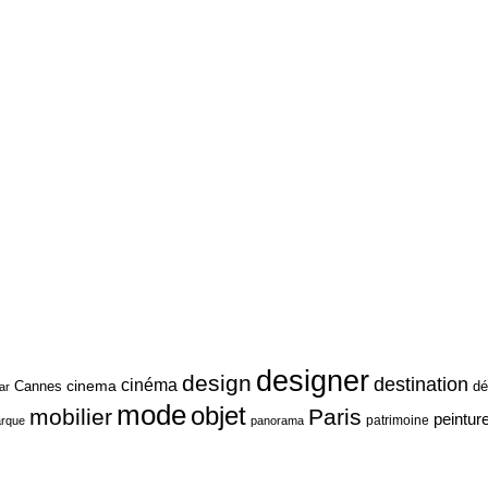
designer
design
destination
cinéma
cinema
Cannes
dé
ar
mode
objet
mobilier
Paris
peintur
patrimoine
rque
panorama