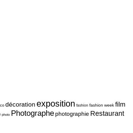
exposition
film
décoration
fashion week
co
fashion
Photographe
Restaurant
photographie
e
photo