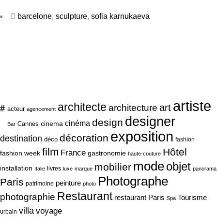
barcelone
,
sculpture
,
sofia karnukaeva
artiste
architecte
art
#
architecture
acteur
agencement
designer
design
cinéma
cinema
Cannes
Bar
exposition
décoration
destination
déco
fashion
film
Hôtel
France
fashion week
gastronomie
haute-couture
mode
objet
mobilier
installation
livres
Italie
luxe
marque
panorama
Photographe
Paris
peinture
patrimoine
photo
Restaurant
photographie
Tourisme
restaurant Paris
Spa
villa
voyage
urbain