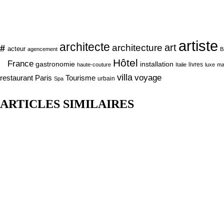
artiste
architecte
art
#
architecture
acteur
agencement
B
Hôtel
France
gastronomie
installation
livres
haute-couture
Italie
luxe
ma
villa
voyage
Tourisme
restaurant Paris
urbain
Spa
ARTICLES SIMILAIRES