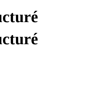
ucturé
ucturé