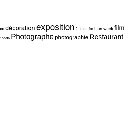
exposition
film
décoration
fashion week
co
fashion
Photographe
Restaurant
photographie
e
photo