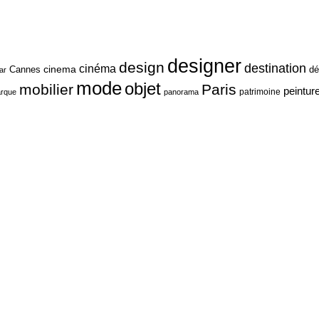
designer
design
destination
cinéma
cinema
Cannes
dé
ar
mode
objet
mobilier
Paris
peintur
patrimoine
rque
panorama