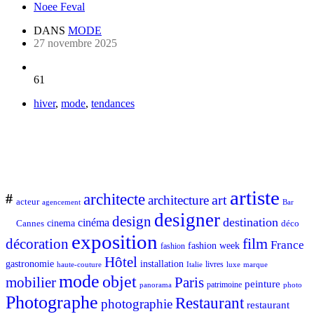
Noee Feval
DANS
MODE
27 novembre 2025
61
hiver
,
mode
,
tendances
artiste
architecte
#
art
architecture
acteur
Bar
agencement
designer
design
destination
cinéma
Cannes
cinema
déco
exposition
décoration
film
France
fashion week
fashion
Hôtel
gastronomie
installation
Italie
livres
luxe
marque
haute-couture
mode
objet
mobilier
Paris
peinture
patrimoine
photo
panorama
Photographe
Restaurant
photographie
restaurant