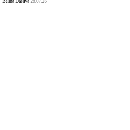
Belina Dasilva
28.07.26