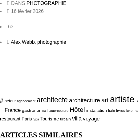
DANS
PHOTOGRAPHIE
16 février 2026
63
Alex Webb
,
photographie
artiste
architecte
art
#
architecture
acteur
agencement
B
Hôtel
France
gastronomie
installation
livres
haute-couture
Italie
luxe
ma
villa
voyage
Tourisme
restaurant Paris
urbain
Spa
ARTICLES SIMILAIRES