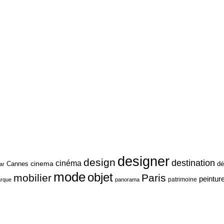
designer
design
destination
cinéma
cinema
Cannes
dé
ar
mode
objet
mobilier
Paris
peintur
patrimoine
rque
panorama