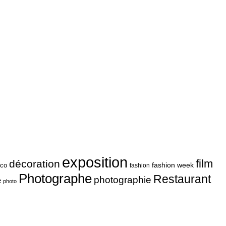
exposition
film
décoration
fashion week
co
fashion
Photographe
Restaurant
photographie
e
photo