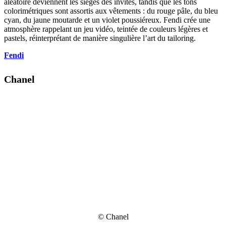
aléatoire deviennent les sièges des invités, tandis que les tons
colorimétriques sont assortis aux vêtements : du rouge pâle, du bleu
cyan, du jaune moutarde et un violet poussiéreux. Fendi crée une
atmosphère rappelant un jeu vidéo, teintée de couleurs légères et
pastels, réinterprétant de manière singulière l’art du tailoring.
Fendi
Chanel
© Chanel