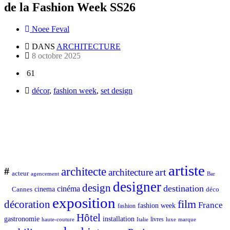
de la Fashion Week SS26
Noee Feval
DANS
ARCHITECTURE
8 octobre 2025
61
décor
,
fashion week
,
set design
artiste
architecte
#
art
architecture
acteur
Bar
agencement
designer
design
destination
cinéma
Cannes
cinema
déco
exposition
décoration
film
France
fashion week
fashion
Hôtel
gastronomie
installation
Italie
livres
luxe
marque
haute-couture