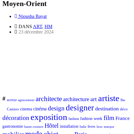
Moyen-Orient
Niousha Bayat
DANS
ART
,
HM
23 décembre 2024
artiste
architecte
#
art
architecture
acteur
Bar
agencement
designer
design
destination
cinéma
Cannes
cinema
déco
exposition
décoration
film
France
fashion week
fashion
Hôtel
gastronomie
installation
Italie
livres
luxe
marque
haute-couture
mode
objet