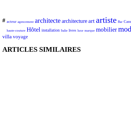
artiste
architecte
#
art
architecture
Can
acteur
Bar
agencement
mod
Hôtel
mobilier
installation
Italie
livres
luxe
marque
haute-couture
villa
voyage
ARTICLES SIMILAIRES