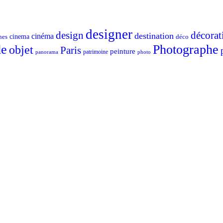
designer
design
décorat
destination
cinéma
nes
cinema
déco
e
Photographe
objet
Paris
peinture
patrimoine
photo
panorama