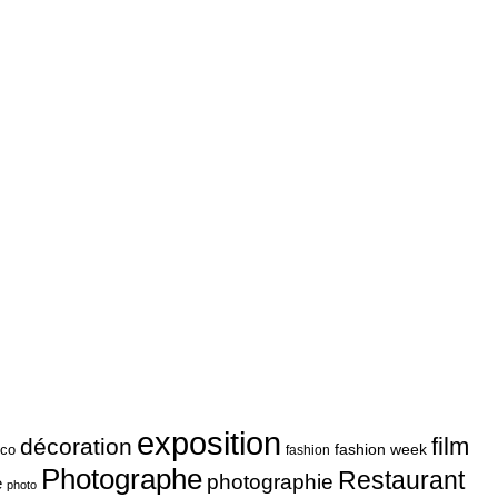
exposition
film
décoration
fashion week
co
fashion
Photographe
Restaurant
photographie
e
photo