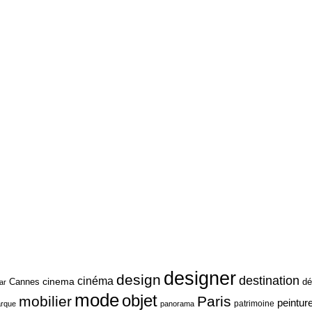
designer
design
destination
cinéma
cinema
Cannes
dé
ar
mode
objet
mobilier
Paris
peintur
patrimoine
rque
panorama