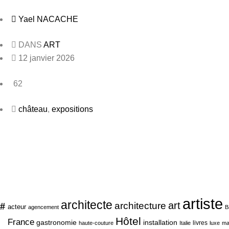
Yael NACACHE
DANS
ART
12 janvier 2026
62
château
,
expositions
artiste
architecte
art
#
architecture
acteur
agencement
B
Hôtel
France
gastronomie
installation
livres
haute-couture
Italie
luxe
ma