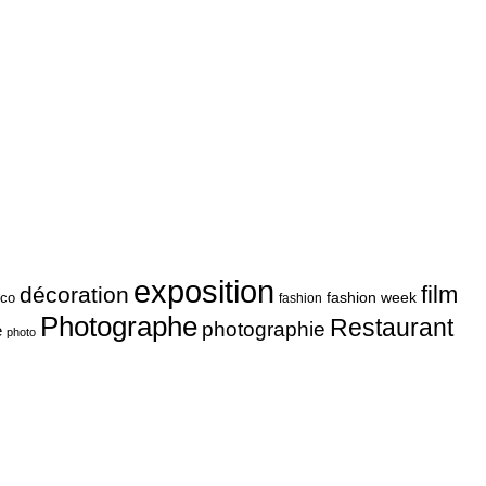
exposition
film
décoration
fashion week
co
fashion
Photographe
Restaurant
photographie
e
photo