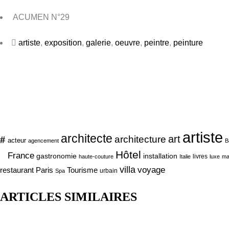
ACUMEN N°29
artiste
,
exposition
,
galerie
,
oeuvre
,
peintre
,
peinture
artiste
architecte
art
#
architecture
acteur
agencement
B
Hôtel
France
gastronomie
installation
livres
haute-couture
Italie
luxe
ma
villa
voyage
Tourisme
restaurant Paris
urbain
Spa
ARTICLES SIMILAIRES