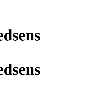
edsens
edsens