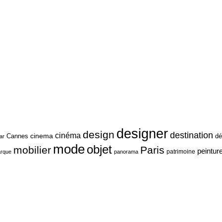
designer
design
destination
cinéma
cinema
Cannes
dé
ar
mode
objet
mobilier
Paris
peintur
patrimoine
rque
panorama