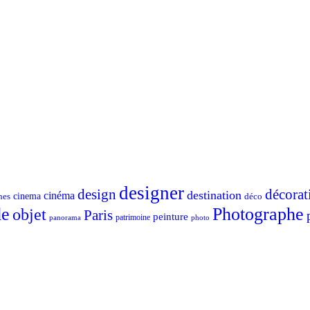
designer
design
décorat
destination
cinéma
nes
cinema
déco
e
Photographe
objet
Paris
peinture
patrimoine
photo
panorama