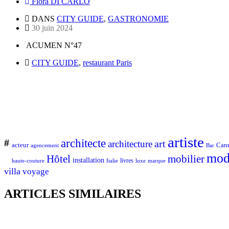
Flora DI CARLO
DANS
CITY GUIDE
,
GASTRONOMIE
30 juin 2024
ACUMEN N°47
CITY GUIDE
,
restaurant Paris
artiste
architecte
#
art
architecture
Can
acteur
Bar
agencement
mod
Hôtel
mobilier
installation
Italie
livres
luxe
marque
haute-couture
villa
voyage
ARTICLES SIMILAIRES