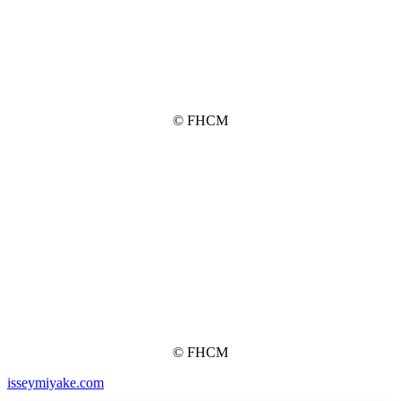
© FHCM
© FHCM
isseymiyake.com