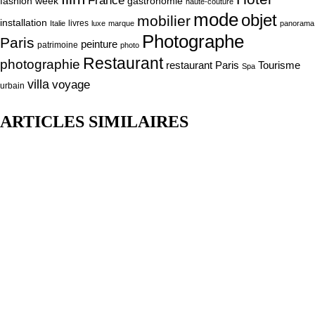
France
fashion week
gastronomie
haute-couture
mode
objet
mobilier
installation
livres
Italie
luxe
marque
panorama
Photographe
Paris
peinture
patrimoine
photo
Restaurant
photographie
Tourisme
restaurant Paris
Spa
villa
voyage
urbain
ARTICLES SIMILAIRES