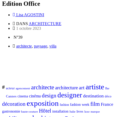
Edition Office
Lisa AGOSTINI
DANS
ARCHITECTURE
1 octobre 2023
N°39
architecte
,
paysage
,
villa
artiste
architecte
#
art
architecture
acteur
Bar
agencement
designer
design
destination
cinéma
Cannes
cinema
déco
exposition
décoration
film
France
fashion week
fashion
Hôtel
gastronomie
installation
Italie
livres
luxe
marque
haute-couture