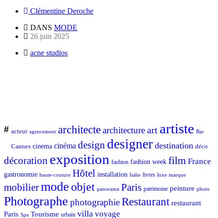
Clémentine Deroche
DANS
MODE
26 juin 2025
acne studios
artiste
architecte
#
art
architecture
acteur
Bar
agencement
designer
design
destination
cinéma
Cannes
cinema
déco
exposition
décoration
film
France
fashion week
fashion
Hôtel
gastronomie
installation
Italie
livres
luxe
marque
haute-couture
mode
objet
mobilier
Paris
peinture
patrimoine
photo
panorama
Photographe
Restaurant
photographie
restaurant
villa
voyage
Tourisme
Paris
urbain
Spa