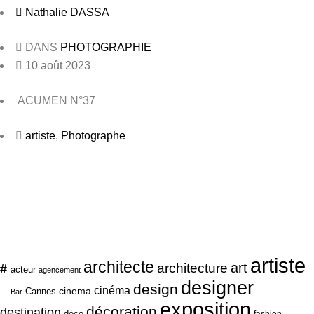
Nathalie DASSA
DANS
PHOTOGRAPHIE
10 août 2023
ACUMEN N°37
artiste
,
Photographe
artiste
architecte
art
#
architecture
acteur
agencement
designer
design
cinéma
cinema
Cannes
Bar
exposition
décoration
destination