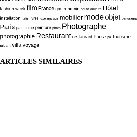
déco
fashion
film
Hôtel
France
fashion week
gastronomie
haute-couture
mode
objet
mobilier
installation
livres
Italie
luxe
marque
panorama
Photographe
Paris
peinture
patrimoine
photo
Restaurant
photographie
Tourisme
restaurant Paris
Spa
villa
voyage
urbain
ARTICLES SIMILAIRES