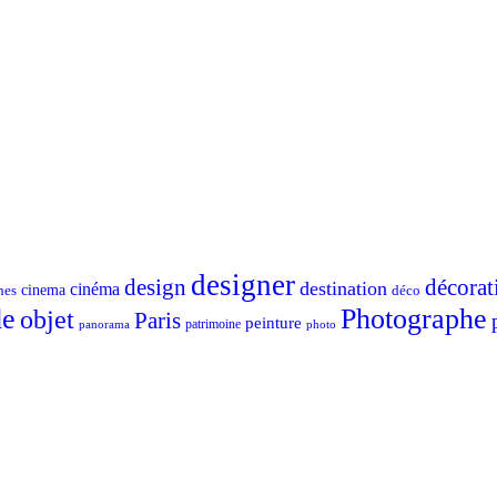
designer
design
décorat
destination
cinéma
nes
cinema
déco
e
Photographe
objet
Paris
peinture
patrimoine
photo
panorama