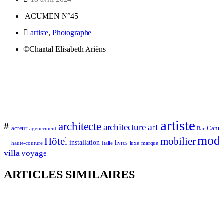
ACUMEN N°45
artiste
,
Photographe
©Chantal Elisabeth Ariëns
artiste
architecte
#
art
architecture
Can
acteur
Bar
agencement
mod
Hôtel
mobilier
installation
Italie
livres
luxe
marque
haute-couture
villa
voyage
ARTICLES SIMILAIRES