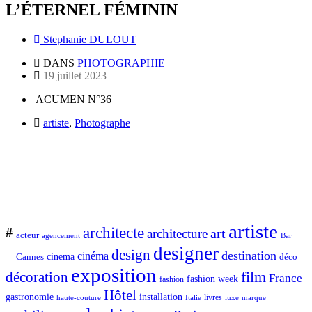
L’ÉTERNEL FÉMININ
Stephanie DULOUT
DANS
PHOTOGRAPHIE
19 juillet 2023
ACUMEN N°36
artiste
,
Photographe
artiste
architecte
#
art
architecture
acteur
Bar
agencement
designer
design
destination
cinéma
Cannes
cinema
déco
exposition
décoration
film
France
fashion week
fashion
Hôtel
gastronomie
installation
Italie
livres
luxe
marque
haute-couture