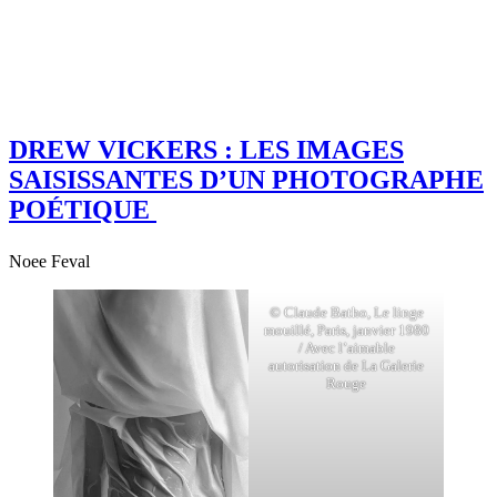
DREW VICKERS : LES IMAGES
SAISISSANTES D’UN PHOTOGRAPHE
POÉTIQUE
Noee Feval
© Claude Batho, Le linge
mouillé, Paris, janvier 1980
/ Avec l’aimable
autorisation de La Galerie
Rouge