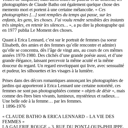
photographies de Claude Batho ont également quelque chose des
memento mori et portent à une certaine mélancolie. «
Ces
photographies […] sont remplies du temps qui passe, sur les
enfants, les gens, les choses. J’ai voulu rendre sensibles des instants
très simples, en retenir les silences…
», a pu dire la photographe qui
en 1977 publia Le Moment des choses.
Quant à Erica Lennard, c’est sur le portrait de femmes (sa soeur
Elisabeth, des amies et des femmes qu’elle rencontre et admire)
qu’elle se concentra, dès l’âge de vingt ans, au cours de ces mêmes
années 1970-1980. Des clichés d’une grande poésie aussi, et d’une
grande élégance, laissant percevoir la même acuité et la même
douceur du regard. Un regard enveloppant qui livre, avec sensualité
et pudeur, les silhouettes et les visages à la lumière.
Prises dans des décors romantiques annonçant les photographies de
jardins qui apporteront à Erica Lennard une certaine notoriété, ces
femmes ne sont pas photographiées comme «
objets de désir
», mais
comme des êtres bien vivants, lumineux, mystérieux et radieux…
Une belle ode à la femme… par les femmes.
1 1896-1976
« CLAUDE BATHO & ERICA LENNARD – LA VIE DES
FEMMES »
LA GALERIE ROUGE – 3, RUE DU PONT-LOUIS-PHILIPPE,