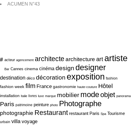
ACUMEN N°43
artiste
architecte
art
#
architecture
acteur
agencement
designer
design
cinéma
cinema
Cannes
Bar
exposition
décoration
destination
déco
fashion
film
Hôtel
France
fashion week
gastronomie
haute-couture
mode
objet
mobilier
installation
livres
Italie
luxe
marque
panorama
Photographe
Paris
peinture
patrimoine
photo
Restaurant
photographie
Tourisme
restaurant Paris
Spa
villa
voyage
urbain