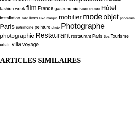
déco
fashion
film
Hôtel
France
fashion week
gastronomie
haute-couture
mode
objet
mobilier
installation
livres
Italie
luxe
marque
panorama
Photographe
Paris
peinture
patrimoine
photo
Restaurant
photographie
Tourisme
restaurant Paris
Spa
villa
voyage
urbain
ARTICLES SIMILAIRES