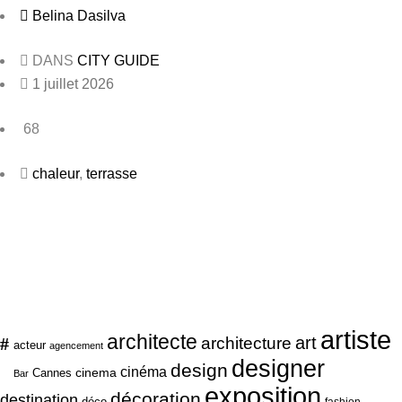
Belina Dasilva
DANS
CITY GUIDE
1 juillet 2026
68
chaleur
,
terrasse
artiste
architecte
art
#
architecture
acteur
agencement
designer
design
cinéma
cinema
Cannes
Bar
exposition
décoration
destination