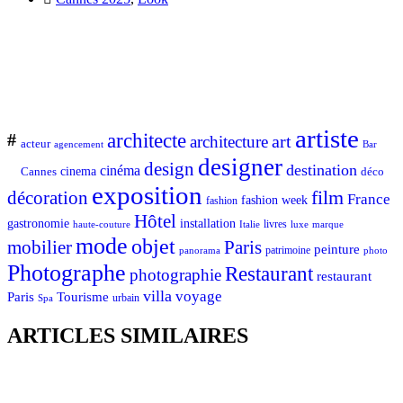
artiste
architecte
#
art
architecture
acteur
Bar
agencement
designer
design
destination
cinéma
Cannes
cinema
déco
exposition
décoration
film
France
fashion week
fashion
Hôtel
gastronomie
installation
Italie
livres
luxe
marque
haute-couture
mode
objet
mobilier
Paris
peinture
patrimoine
photo
panorama
Photographe
Restaurant
photographie
restaurant
villa
voyage
Tourisme
Paris
urbain
Spa
ARTICLES SIMILAIRES