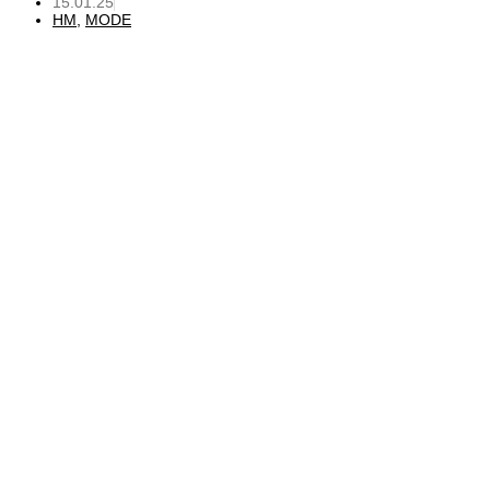
15.01.25
HM
,
MODE